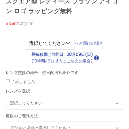
スクエア型 レディース ブラゾン アイコ
ン ロゴ ラッピング無料
セール価格
通常価格
¥8,400
¥12,000
へお届けの場合
最短お届け可能日
:
08月09日(日)
(13時間49分以内にご注文の場合)
レンズ交換の場合、翌日配送対象外です
了承しました
レンズを選択
度数のご連絡方法