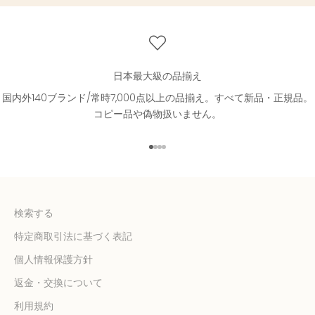
日本最大級の品揃え
国内外140ブランド/常時7,000点以上の品揃え。すべて新品・正規品。
コピー品や偽物扱いません。
I18n Error: Missing interpolatio
I18n Error: Missing interpolati
I18n Error: Missing interpolat
I18n Error: Missing interpola
検索する
特定商取引法に基づく表記
個人情報保護方針
返金・交換について
利用規約