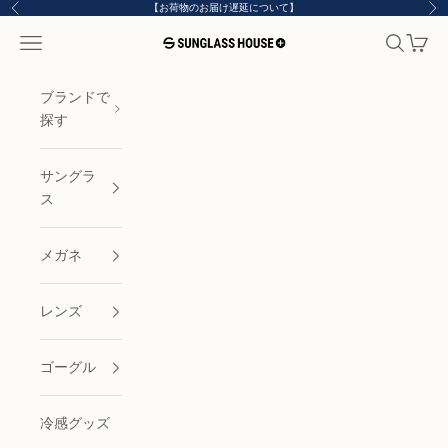
コンテンツへスキップ
【お荷物のお届け遅延について】
前へ
次
レ
ン
メニューを開く
検索を開
カート
サングラスハウス プラス
ズ
交
ブランドで
換
探す
の
場
合、
サングラ
翌
ス
日
配
メガネ
送
対
象
レンズ
外
で
ゴーグル
す
冷感グッズ