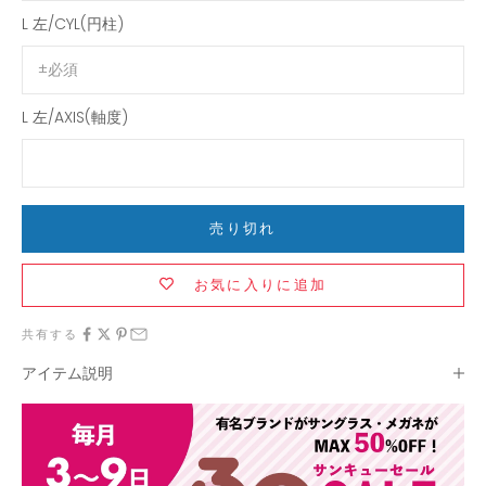
L 左/CYL(円柱)
L 左/AXIS(軸度)
売り切れ
お気に入りに追加
共有する
アイテム説明